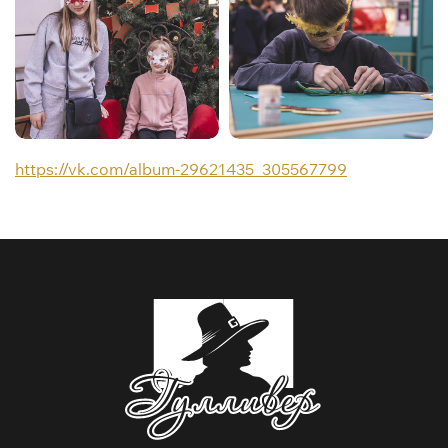
Карнавальные маски
Карнавальные маски
https://vk.com/album-29621435_305567799