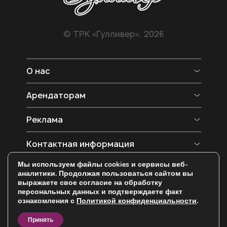
© ТРК «Гулливер», 2026
О нас
О ТРК
Арендаторам
Магазины
Арендаторам
Реклама
Фудкорт
Фотоотчеты
Кинотеатр
Реклама ТРК
Контактная информация
Вакансии
Развлечения
Схема ТРК
Паркинг
Оренбург,
Мы используем файлы cookies и сервисы веб-
Новости и акции
Контакты
ул. Новая, д. 4
аналитики. Продолжая пользоваться сайтом вы
Политика конфиденциальности
выражаете свое согласие на обработку
(3532) 44-88-00
персональных данных и подтверждаете факт
ознакомления с
Политикой конфиденциальности
.
Разработка:
10:00 — 22:00
Принять
448844@gullivermall.ru