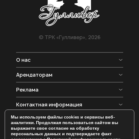
© ТРК «Гулливер», 2026
О нас
О ТРК
Арендаторам
Магазины
Арендаторам
Реклама
Фудкорт
Фотоотчеты
Кинотеатр
Реклама ТРК
Контактная информация
Вакансии
Развлечения
Схема ТРК
Паркинг
Оренбург,
Мы используем файлы cookies и сервисы веб-
Новости и акции
Контакты
ул. Новая, д. 4
аналитики. Продолжая пользоваться сайтом вы
Политика конфиденциальности
выражаете свое согласие на обработку
(3532) 44-88-00
персональных данных и подтверждаете факт