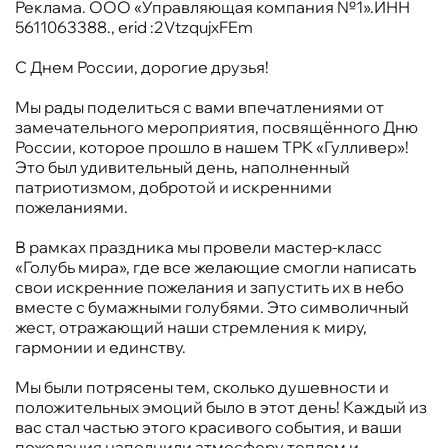
Реклама. ООО «Управляющая компания №1».ИНН
5611063388., erid :2VtzqujxFEm
С Днем России, дорогие друзья!
Мы рады поделиться с вами впечатлениями от
замечательного мероприятия, посвящённого Дню
России, которое прошло в нашем ТРК «Гулливер»!
Это был удивительный день, наполненный
патриотизмом, добротой и искренними
пожеланиями.
В рамках праздника мы провели мастер-класс
«Голубь мира», где все желающие смогли написать
свои искренние пожелания и запустить их в небо
вместе с бумажными голубями. Это символичный
жест, отражающий наши стремления к миру,
гармонии и единству.
Мы были потрясены тем, сколько душевности и
положительных эмоций было в этот день! Каждый из
вас стал частью этого красивого события, и ваши
пожелания наполнили атмосферу теплом и